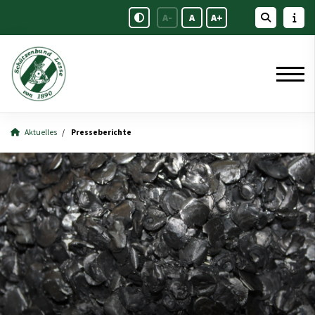
A-
A
A+
Aktuelles
Presseberichte