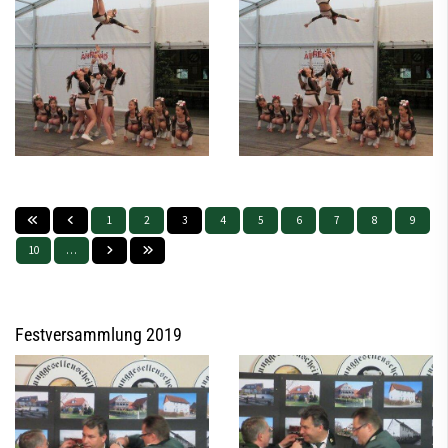
1
2
3
4
5
6
7
8
9
10
…
Festversammlung 2019