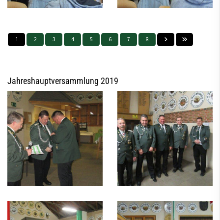
1
2
3
4
5
6
7
8
Jahreshauptversammlung 2019