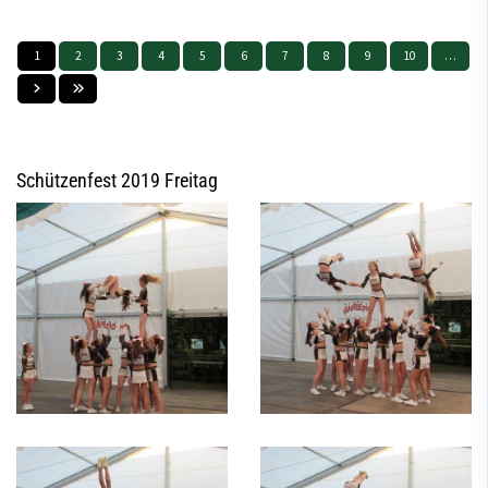
1
2
3
4
5
6
7
8
9
10
…
Schützenfest 2019 Freitag