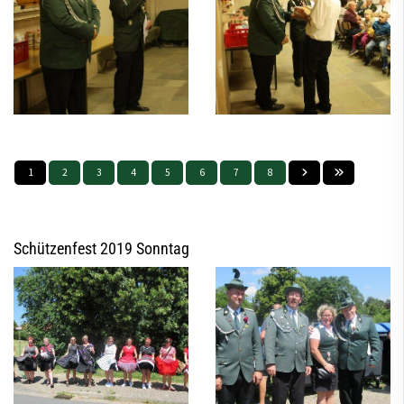
1
2
3
4
5
6
7
8
Schützenfest 2019 Sonntag