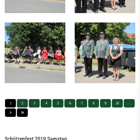
1
2
3
4
5
6
7
8
9
10
…
Schützenfest 2019 Samstag