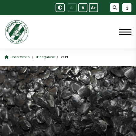
A-
A
A+
Unser Verein
Bildergalerie
2019