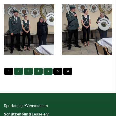
1
2
3
4
5
Sportanlage/Vereinsheim
Schützenbund Lesse e.V.