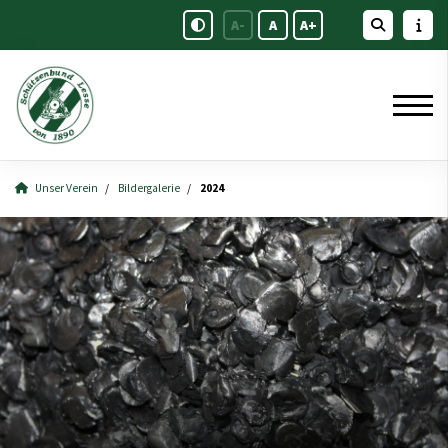
A-
A
A+
Unser Verein
Bildergalerie
2024