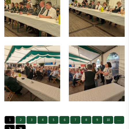
1
2
3
4
5
6
7
8
9
10
…