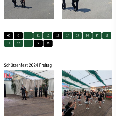
…
11
12
13
14
15
16
17
18
19
20
…
Schützenfest 2024 Freitag