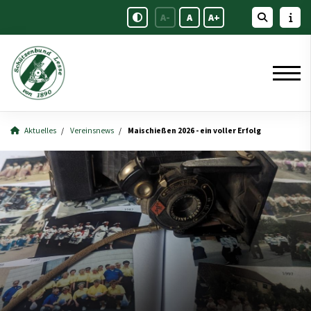
A-
A
A+
Aktuelles
Vereinsnews
Maischießen 2026 - ein voller Erfolg