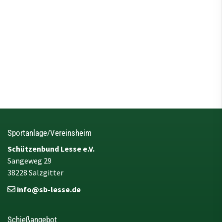
Sportanlage/Vereinsheim
Schützenbund Lesse e.V.
Sangeweg 29
38228 Salzgitter
info@sb-lesse.de
Schießangebot